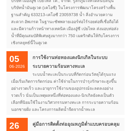
บริษัท เมืองอู๋ซี เป่ยไหล โค., จำกัด. รู้สึกภูมิใจที่ได้สนับสนุน
บริษัทน้ำมันคูเวต (เคโอซี) ในโครงการพัฒนาโครงสร้างพื้น
ฐานสำคัญ 633213-เคโอซี 23059738 น้ำ สิ่งอำนวยความ
สะดวก อัพเกรด ในฐานะซัพพลายเออร์ท่อไร้รอยต่อที่เชื่อถือได้
และมีความก้าวหน้าทางเทคนิค เมืองอู๋ซี เป่ยไหล ส่งมอบท่อส่ง
น้ำที่มีคุณสมบัติพิเศษสูงมากกว่า 750 เมตริกตันให้กับโครงการ
เชิงกลยุทธ์นี้ในคูเวต
05
การใช้งานท่อทองแดงนิกเกิลในระบบ
ระบายความร้อนทางทะเล
06-2026
ระบบน้ำทะเลเป็นระบบที่กัดกร่อนวัสดุได้รุนแรง
เมื่อเริ่มเกิดการกัดกร่อน ค่าใช้จ่ายในการบำรุงรักษาจะสูงขึ้น
อย่างรวดเร็ว และอายุการใช้งานของอุปกรณ์จะลดลงอย่าง
รวดเร็ว นั่นเป็นเหตุผลหนึ่งที่ท่อทองแดง-นิกเกิลยังคงเป็นตัว
เลือกที่นิยมใช้ในงานวิศวกรรมทางทะเล การระบายความร้อน
นอกชายฝั่ง และโครงการผลิตน้ำจืดจากน้ำทะเล
26
คู่มือการติดตั้งท่ออุณหภูมิต่ำแบบครอบคลุม